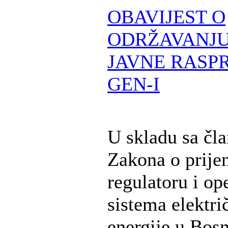
OBAVIJEST O
ODRŽAVANJU
JAVNE RASPR
GEN-I
U skladu sa čl
Zakona o prije
regulatoru i op
sistema elektri
energije u Bosn