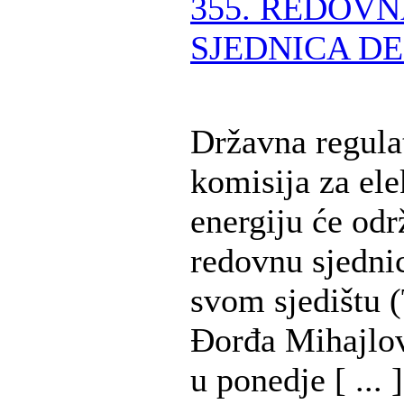
355. REDOV
SJEDNICA DE
Državna regula
komisija za ele
energiju će odr
redovnu sjedni
svom sjedištu (
Đorđa Mihajlov
u ponedje [ ... ]