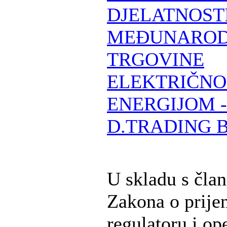
DJELATNOST
MEĐUNARO
TRGOVINE
ELEKTRIČN
ENERGIJOM -
D.TRADING 
U skladu s čla
Zakona o prije
regulatoru i op