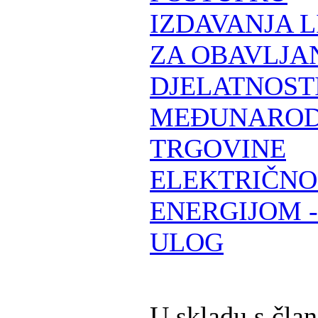
IZDAVANJA 
ZA OBAVLJA
DJELATNOST
MEĐUNARO
TRGOVINE
ELEKTRIČN
ENERGIJOM -
ULOG
U skladu s čla