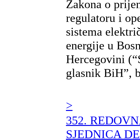
Zakona o prije
regulatoru i op
sistema elektri
energije u Bosn
Hercegovini (“
glasnik BiH”, br
>
352. REDOV
SJEDNICA DE