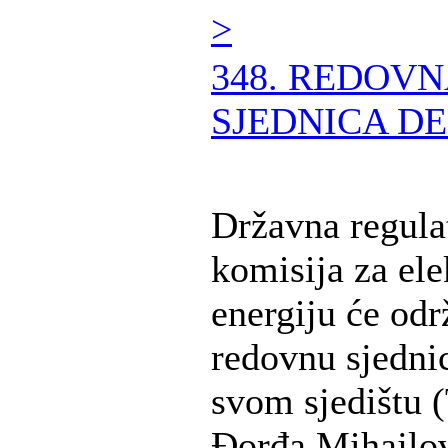
>
348. REDOV
SJEDNICA DE
Državna regula
komisija za ele
energiju će odr
redovnu sjedni
svom sjedištu (
Đorđa Mihajlov