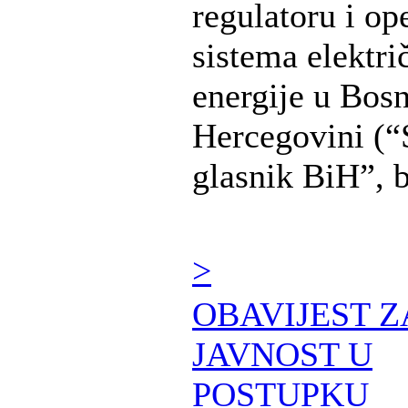
regulatoru i op
sistema elektri
energije u Bosn
Hercegovini (“
glasnik BiH”, br
>
OBAVIJEST Z
JAVNOST U
POSTUPKU