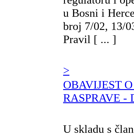
u Bosni i Herc
broj 7/02, 13/0
Pravil [ ... ]
>
OBAVIJEST 
RASPRAVE - 
U skladu s čla