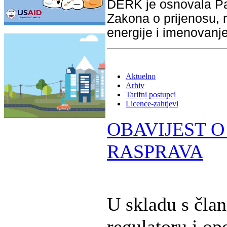
DERK je osnovala Pa
Zakona o prijenosu, r
energije i imenovanj
Aktuelno
Arhiv
Tarifni postupci
Licence-zahtjevi
OBAVIJEST O
RASPRAVA
U skladu s čla
regulatoru i op