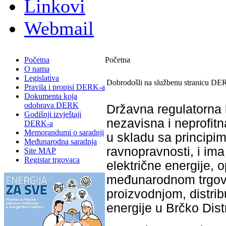
Linkovi
Webmail
Početna
Početna
O nama
Legislativa
Dobrodošli na službenu stranicu DE
Pravila i propisi DERK-a
Dokumenta koja
odobrava DERK
Državna regulatorna 
Godišnji izvještaji
nezavisna i neprofitn
DERK-a
Memorandumi o saradnji
u skladu sa principim
Međunarodna saradnja
ravnopravnosti, i im
Site MAP
Registar trgovaca
električne energije, 
međunarodnom trgovi
proizvodnjom, distri
energije u Brčko Dist