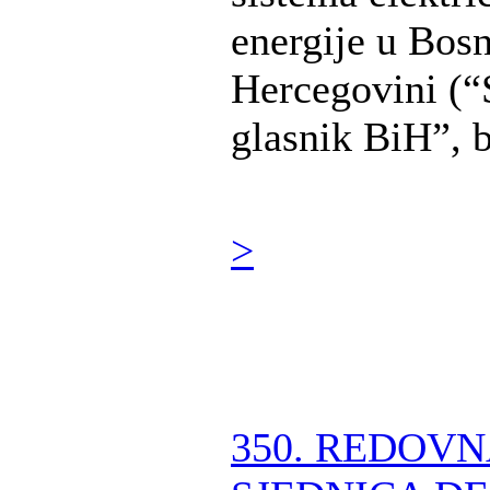
energije u Bosn
Hercegovini (“
glasnik BiH”, br
>
350. REDOV