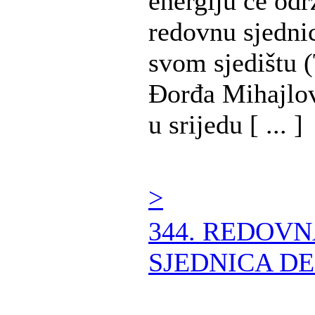
energiju će odr
redovnu sjedni
svom sjedištu (
Đorđa Mihajlov
u srijedu [ ... ]
>
344. REDOV
SJEDNICA DE