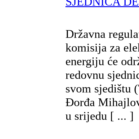
SJEDNICA DE
Državna regula
komisija za ele
energiju će odr
redovnu sjedni
svom sjedištu (
Đorđa Mihajlov
u srijedu [ ... ]