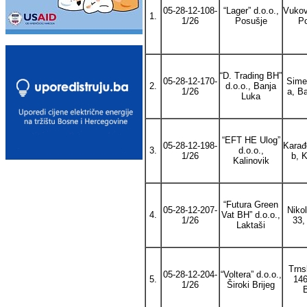
05-28-12-108-
“Lager” d.o.o.,
Vukov
1.
1/26
Posušje
P
“D. Trading BH”
05-28-12-170-
Sime
2.
d.o.o., Banja
1/26
a, B
Luka
“EFT HE Ulog”
05-28-12-198-
Karađ
3.
d.o.o.,
1/26
b, K
Kalinovik
“Futura Green
05-28-12-207-
Niko
4.
Vat BH” d.o.o.,
1/26
33,
Laktaši
Trns
05-28-12-204-
“Voltera” d.o.o.,
5.
146
1/26
Široki Brijeg
B