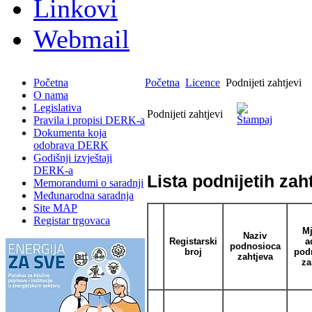
Linkovi
Webmail
Početna
Početna
Licence
Podnijeti zahtjevi
O nama
Legislativa
Podnijeti zahtjevi
Pravila i propisi DERK-a
Dokumenta koja
odobrava DERK
Godišnji izvještaji
DERK-a
Lista podnijetih zah
Memorandumi o saradnji
Međunarodna saradnja
Site MAP
Registar trgovaca
Mj
Naziv
Registarski
a
podnosioca
broj
pod
zahtjeva
za