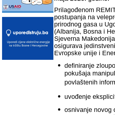
Prilagođenom REMIT 
postupanja na velepro
prirodnog gasa u Ug
(Albanija, Bosna i H
Sjeverna Makedonija, 
osigurava jedinstveni
Evropske unije i Ene
definiranje zloup
pokušaja manipula
povlaštenih infor
uvođenje eksplici
osnivanje novog o