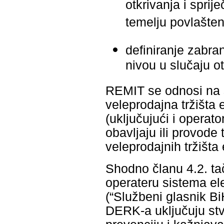
otkrivanja i sprij
temelju povlašteni
definiranje zabr
nivou u slučaju ot
REMIT se odnosi na s
veleprodajna tržišta 
(uključujući i operato
obavljaju ili provode
veleprodajnih tržišta 
Shodno članu 4.2. tač
operateru sistema ele
(“Službeni glasnik BiH
DERK-a uključuju stva