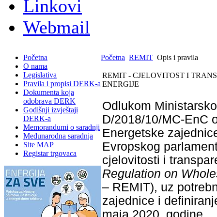
Linkovi
Webmail
Početna
Početna
REMIT
Opis i pravila
O nama
Legislativa
REMIT - CJELOVITOST I TRA
Pravila i propisi DERK-a
ENERGIJE
Dokumenta koja
odobrava DERK
Odlukom Ministarskog
Godišnji izvještaji
D/2018/10/MC-EnC o
DERK-a
Memorandumi o saradnji
Energetske zajednice
Međunarodna saradnja
Evropskog parlamenta
Site MAP
Registar trgovaca
cjelovitosti i transpa
Regulation on Wholes
– REMIT), uz potreb
zajednice i definira
maja 2020. godine.