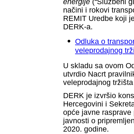
energije
(“Službeni g
načini i rokovi trans
REMIT Uredbe koji j
DERK-a.
Odluka o transpon
veleprodajnog trž
U skladu sa ovom Od
utvrdio Nacrt pravilni
veleprodajnog tržišta
DERK je izvršio konsu
Hercegovini i Sekreta
opće javne rasprave p
javnosti o pripremlj
2020. godine.