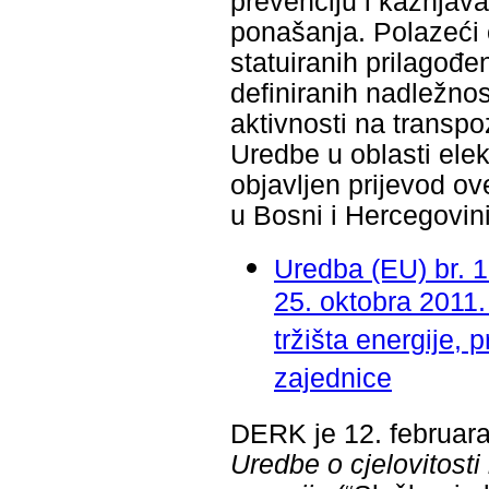
prevenciju i kažnjav
ponašanja. Polazeći 
statuiranih prilago
definiranih nadležno
aktivnosti na transpo
Uredbe u oblasti elek
objavljen prijevod ov
u Bosni i Hercegovini
Uredba (EU) br. 
25. oktobra 2011. 
tržišta energije,
zajednice
DERK je 12. februar
Uredbe o cjelovitosti