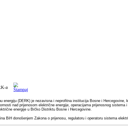
RK-a
u energiju (DERK) je nezavisna i neprofitna institucija Bosne i Hercegovine, ko
vornosti nad prijenosom električne energije, operacijama prijenosnog sistem
ektrične energije u Brčko Distriktu Bosne i Hercegovine.
a BiH donošenjem Zakona o prijenosu, regulatoru i operatoru sistema elektr