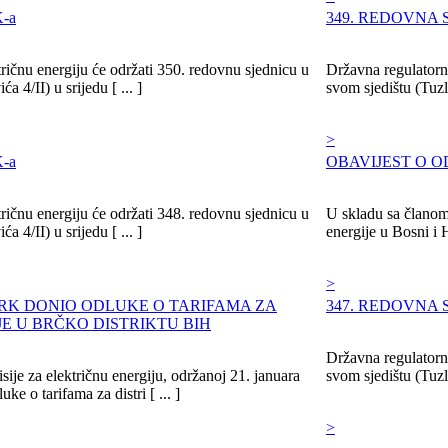
-a
349. REDOVNA 
ričnu energiju će održati 350. redovnu sjednicu u
Državna regulatorna
 4/II) u srijedu [ ... ]
svom sjedištu (Tuzla
>
-a
OBAVIJEST O 
ričnu energiju će održati 348. redovnu sjednicu u
U skladu sa članom 
 4/II) u srijedu [ ... ]
energije u Bosni i 
>
ERK DONIO ODLUKE O TARIFAMA ZA
347. REDOVNA 
JE U BRČKO DISTRIKTU BIH
Državna regulatorna
ije za električnu energiju, održanoj 21. januara
svom sjedištu (Tuzla
e o tarifama za distri [ ... ]
>