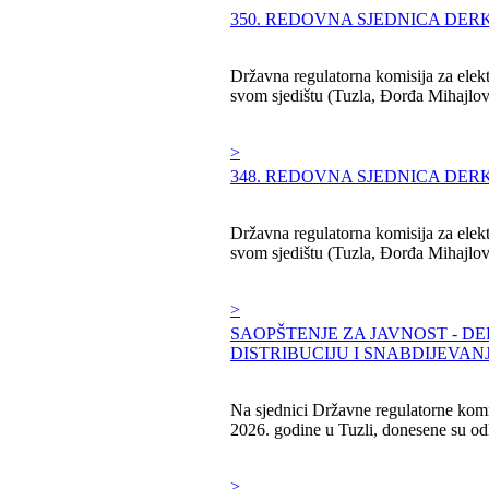
350. REDOVNA SJEDNICA DERK
Državna regulatorna komisija za elekt
svom sjedištu (Tuzla, Đorđa Mihajlovića
>
348. REDOVNA SJEDNICA DERK
Državna regulatorna komisija za elekt
svom sjedištu (Tuzla, Đorđa Mihajlovića
>
SAOPŠTENJE ZA JAVNOST - D
DISTRIBUCIJU I SNABDIJEVAN
Na sjednici Državne regulatorne komis
2026. godine u Tuzli, donesene su odluk
>