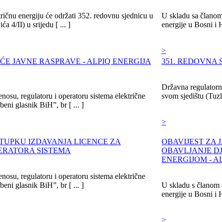
ričnu energiju će održati 352. redovnu sjednicu u
U skladu sa članom 
 4/II) u srijedu [ ... ]
energije u Bosni i 
>
ĆE JAVNE RASPRAVE - ALPIQ ENERGIJA
351. REDOVNA 
Državna regulatorna
nosu, regulatoru i operatoru sistema električne
svom sjedištu (Tuzla
eni glasnik BiH”, br [ ... ]
>
STUPKU IZDAVANJA LICENCE ZA
OBAVIJEST ZA 
ERATORA SISTEMA
OBAVLJANJE D
ENERGIJOM - A
nosu, regulatoru i operatoru sistema električne
eni glasnik BiH”, br [ ... ]
U skladu s članom 4
energije u Bosni i 
>