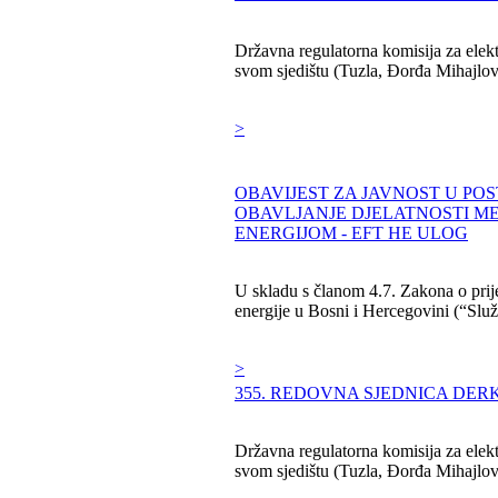
Državna regulatorna komisija za elekt
svom sjedištu (Tuzla, Đorđa Mihajlovića
>
OBAVIJEST ZA JAVNOST U PO
OBAVLJANJE DJELATNOSTI 
ENERGIJOM - EFT HE ULOG
U skladu s članom 4.7. Zakona o prije
energije u Bosni i Hercegovini (“Služb
>
355. REDOVNA SJEDNICA DERK
Državna regulatorna komisija za elekt
svom sjedištu (Tuzla, Đorđa Mihajlović