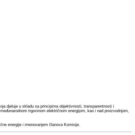
ja djeluje u skladu sa principima objektivnosti, transparentnosti i
a i međunarodnom trgovinom električnom energijom, kao i nad proizvodnjom,
ične energije i imenovanjem članova Komisije.