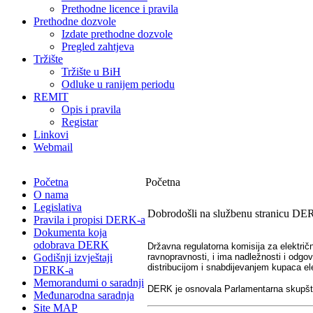
Prethodne licence i pravila
Prethodne dozvole
Izdate prethodne dozvole
Pregled zahtjeva
Tržište
Tržište u BiH
Odluke u ranijem periodu
REMIT
Opis i pravila
Registar
Linkovi
Webmail
Početna
Početna
O nama
Legislativa
Dobrodošli na službenu stranicu DE
Pravila i propisi DERK-a
Dokumenta koja
odobrava DERK
Državna regulatorna komisija za električn
Godišnji izvještaji
ravnopravnosti, i ima nadležnosti i odgo
distribucijom i snabdijevanjem kupaca el
DERK-a
Memorandumi o saradnji
DERK je osnovala Parlamentarna skupštin
Međunarodna saradnja
Site MAP