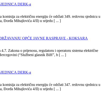
SJEDNICA DERK-a
 komisija za električnu energiju će održati 349. redovnu sjednicu u
, Đorđa Mihajlovića 4/II) u srijedu [ ... ]
ODRŽAVANJU OPĆE JAVNE RASPRAVE - KOKSARA
4.7. Zakona o prijenosu, regulatoru i operatoru sistema električne
Hercegovini (“Službeni glasnik BiH”, b [ ... ]
SJEDNICA DERK-a
 komisija za električnu energiju će održati 347. redovnu sjednicu u
, Đorđa Mihajlovića 4/II) u srijedu [ ... ]