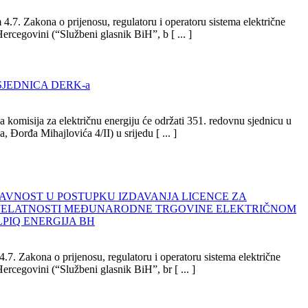
4.7. Zakona o prijenosu, regulatoru i operatoru sistema električne
Hercegovini (“Službeni glasnik BiH”, b [ ... ]
SJEDNICA DERK-a
 komisija za električnu energiju će održati 351. redovnu sjednicu u
, Đorđa Mihajlovića 4/II) u srijedu [ ... ]
JAVNOST U POSTUPKU IZDAVANJA LICENCE ZA
JELATNOSTI MEĐUNARODNE TRGOVINE ELEKTRIČNOM
LPIQ ENERGIJA BH
.7. Zakona o prijenosu, regulatoru i operatoru sistema električne
Hercegovini (“Službeni glasnik BiH”, br [ ... ]