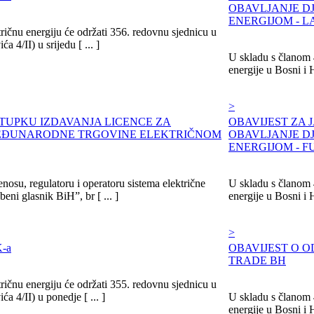
OBAVLJANJE D
ENERGIJOM - 
ričnu energiju će održati 356. redovnu sjednicu u
 4/II) u srijedu [ ... ]
U skladu s članom 4
energije u Bosni i 
>
STUPKU IZDAVANJA LICENCE ZA
OBAVIJEST ZA 
MEĐUNARODNE TRGOVINE ELEKTRIČNOM
OBAVLJANJE D
ENERGIJOM - F
nosu, regulatoru i operatoru sistema električne
U skladu s članom 4
eni glasnik BiH”, br [ ... ]
energije u Bosni i 
>
-a
OBAVIJEST O 
TRADE BH
ričnu energiju će održati 355. redovnu sjednicu u
a 4/II) u ponedje [ ... ]
U skladu s članom 4
energije u Bosni i 