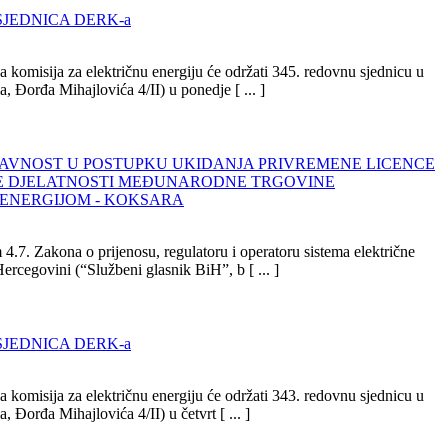
SJEDNICA DERK-a
 komisija za električnu energiju će održati 345. redovnu sjednicu u
a, Đorđa Mihajlovića 4/II) u ponedje [ ... ]
 JAVNOST U POSTUPKU UKIDANJA PRIVREMENE LICENCE
E DJELATNOSTI MEĐUNARODNE TRGOVINE
ENERGIJOM - KOKSARA
4.7. Zakona o prijenosu, regulatoru i operatoru sistema električne
Hercegovini (“Službeni glasnik BiH”, b [ ... ]
SJEDNICA DERK-a
 komisija za električnu energiju će održati 343. redovnu sjednicu u
, Đorđa Mihajlovića 4/II) u četvrt [ ... ]