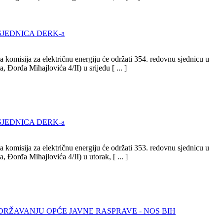
SJEDNICA DERK-a
 komisija za električnu energiju će održati 354. redovnu sjednicu u
, Đorđa Mihajlovića 4/II) u srijedu [ ... ]
SJEDNICA DERK-a
 komisija za električnu energiju će održati 353. redovnu sjednicu u
, Đorđa Mihajlovića 4/II) u utorak, [ ... ]
DRŽAVANJU OPĆE JAVNE RASPRAVE - NOS BIH