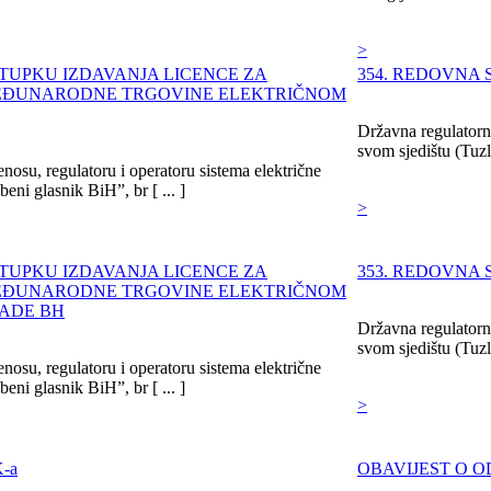
>
STUPKU IZDAVANJA LICENCE ZA
354. REDOVNA 
MEĐUNARODNE TRGOVINE ELEKTRIČNOM
Državna regulatorna
svom sjedištu (Tuzla
nosu, regulatoru i operatoru sistema električne
eni glasnik BiH”, br [ ... ]
>
STUPKU IZDAVANJA LICENCE ZA
353. REDOVNA 
MEĐUNARODNE TRGOVINE ELEKTRIČNOM
RADE BH
Državna regulatorna
svom sjedištu (Tuzla
nosu, regulatoru i operatoru sistema električne
eni glasnik BiH”, br [ ... ]
>
-a
OBAVIJEST O O