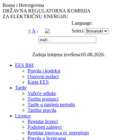
Bosna i Hercegovina
DRŽAVNA REGULATORNA KOMISIJA
ZA ELEKTRIČNU ENERGIJU
Language:
+
A
-
Select
Zadnja izmjena izvršena:05.08.2026.
EES BiH
Pravila i kodeksi
Osnovni podaci
Karta EES
Tarife
Važeće odluke
Tarifni postupci
Tarife u ranijem periodu
Tarifna pravila
Licence
Registar licenci
Podnijeti zahtjevi
Registar trgovaca el. energijom
Pravila o licencama