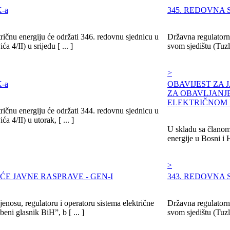
-a
345. REDOVNA 
ričnu energiju će održati 346. redovnu sjednicu u
Državna regulatorna
 4/II) u srijedu [ ... ]
svom sjedištu (Tuzl
>
-a
OBAVIJEST ZA
ZA OBAVLJANJ
ELEKTRIČNOM 
ričnu energiju će održati 344. redovnu sjednicu u
 4/II) u utorak, [ ... ]
U skladu sa članom 
energije u Bosni i 
>
ĆE JAVNE RASPRAVE - GEN-I
343. REDOVNA 
enosu, regulatoru i operatoru sistema električne
Državna regulatorna
eni glasnik BiH”, b [ ... ]
svom sjedištu (Tuzla