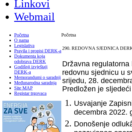
Linkovi
Webmail
Početna
Početna
O nama
Legislativa
290. REDOVNA SJEDNICA DERK
Pravila i propisi DERK-a
Dokumenta koja
odobrava DERK
Državna regulatorna k
Godišnji izvještaji
redovnu sjednicu u s
DERK-a
Memorandumi o saradnji
srijedu, 28. decembr
Međunarodna saradnja
Predložen je slјedeći
Site MAP
Registar trgovaca
Usvajanje Zapisn
decembra 2022. 
Donošenje odlukâ 