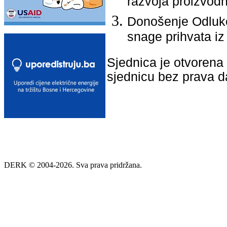
razvoja proizvodn
Donošenje Odluk
snage prihvata iz 
Sjednica je otvorena 
sjednicu bez prava 
DERK © 2004-2026. Sva prava pridržana.