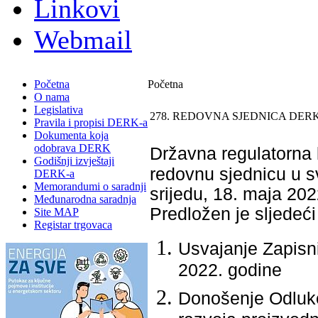
Linkovi
Webmail
Početna
Početna
O nama
Legislativa
278. REDOVNA SJEDNICA DERK
Pravila i propisi DERK-a
Dokumenta koja
odobrava DERK
Državna regulatorna k
Godišnji izvještaji
redovnu sjednicu u s
DERK-a
Memorandumi o saradnji
srijedu, 18. maja 202
Međunarodna saradnja
Predložen je slјedeći
Site MAP
Registar trgovaca
Usvajanje Zapisn
2022. godine
Donošenje Odluke