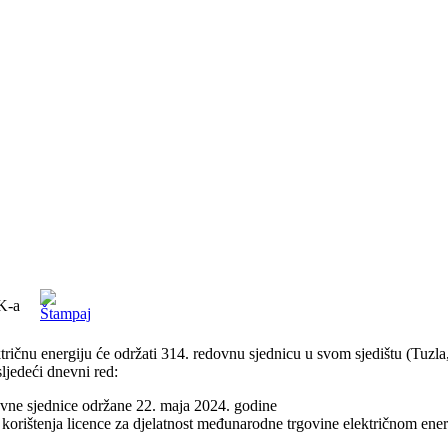
K-a
tričnu energiju će održati 314. redovnu sjednicu u svom sjedištu (Tuzla
lјedeći dnevni red:
vne sjednice održane 22. maja 2024. godine
rištenja licence za djelatnost međunarodne trgovine električnom energ