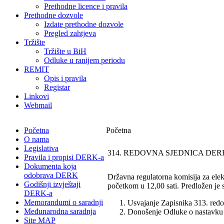
Prethodne licence i pravila
Prethodne dozvole
Izdate prethodne dozvole
Pregled zahtjeva
Tržište
Tržište u BiH
Odluke u ranijem periodu
REMIT
Opis i pravila
Registar
Linkovi
Webmail
Početna
Početna
O nama
Legislativa
314. REDOVNA SJEDNICA DER
Pravila i propisi DERK-a
Dokumenta koja
odobrava DERK
Državna regulatorna komisija za elek
Godišnji izvještaji
početkom u 12,00 sati. Predložen je s
DERK-a
Memorandumi o saradnji
Usvajanje Zapisnika 313. redo
Međunarodna saradnja
Donošenje Odluke o nastavku ko
Site MAP