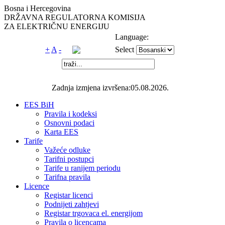
Bosna i Hercegovina
DRŽAVNA REGULATORNA KOMISIJA
ZA ELEKTRIČNU ENERGIJU
Language:
+
A
-
Select
Zadnja izmjena izvršena:05.08.2026.
EES BiH
Pravila i kodeksi
Osnovni podaci
Karta EES
Tarife
Važeće odluke
Tarifni postupci
Tarife u ranijem periodu
Tarifna pravila
Licence
Registar licenci
Podnijeti zahtjevi
Registar trgovaca el. energijom
Pravila o licencama