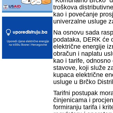
“Komunalno Brčko” d.
troškova distributiv
kao i povećanje pros
univerzalne usluge 
Na osnovu sada raspol
podataka, DERK će odr
električne energije i
obračun i naplatu usl
kao i tarife, odnosno 
stavove, koji služe z
kupaca električne ene
usluge u Brčko Distri
Tarifni postupak mora
činjenicama i procje
formiranju tarifa i kr