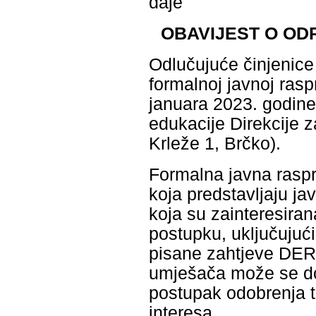
daje
OBAVIJEST O O
Odlučujuće činjenice
formalnoj javnoj rasp
januara 2023. godine
edukacije Direkcije z
Krleže 1, Brčko).
Formalna javna raspra
koja predstavljaju j
koja su zainteresira
postupku, uključujući
pisane zahtjeve DERK
umješača može se dodi
postupak odobrenja ta
interesa.