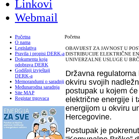
Linkovi
Webmail
Početna
Početna
O nama
Legislativa
OBAVIJEST ZA JAVNOST U PO
Pravila i propisi DERK-a
DISTRIBUCIJE ELEKTRIČNE EN
Dokumenta koja
UNIVERZALNE USLUGE U BRČ
odobrava DERK
Godišnji izvještaji
Državna regulatorna 
DERK-a
okviru svojih nadležn
Memorandumi o saradnji
Međunarodna saradnja
postupak u kojem će o
Site MAP
električne energije i
Registar trgovaca
energijom u okviru un
Hercegovine.
Postupak je pokrenu