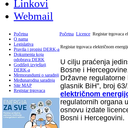
Linkovi
Webmail
Početna
Početna
Licence
Registar trgovaca e
O nama
Legislativa
Registar trgovaca električnom energi
Pravila i propisi DERK-a
Dokumenta koja
odobrava DERK
U cilju praćenja jedi
Godišnji izvještaji
Bosne i Hercegovine,
DERK-a
Memorandumi o saradnji
Državne regulatorne k
Međunarodna saradnja
glasnik BiH”, broj 63
Site MAP
Registar trgovaca
električnom energi
regulatornih organa 
osnovu izdate licenc
Bosni i Hercegovini.