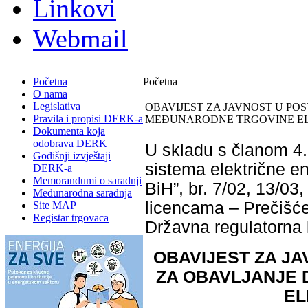
Linkovi
Webmail
Početna
Početna
O nama
Legislativa
OBAVIJEST ZA JAVNOST U PO
Pravila i propisi DERK-a
MEĐUNARODNE TRGOVINE EL
Dokumenta koja
odobrava DERK
U skladu s članom 4.7
Godišnji izvještaji
sistema električne en
DERK-a
Memorandumi o saradnji
BiH”, br. 7/02, 13/03,
Međunarodna saradnja
licencama – Prečišćen
Site MAP
Registar trgovaca
Državna regulatorna 
OBAVIJEST ZA JA
ZA
OBAVLJANJE 
EL