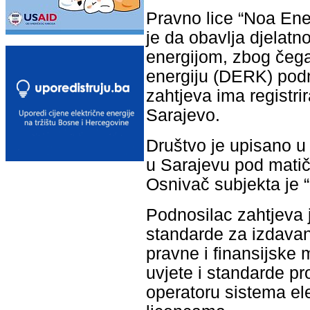
Pravno lice “Noa Ene
je da obavlja djelat
energijom, zbog čega 
energiju (DERK) podn
zahtjeva ima registri
Sarajevo.
Društvo je upisano u
u Sarajevu pod mati
Osnivač subjekta je 
Podnosilac zahtjeva j
standarde za izdavanj
pravne i finansijske 
uvjete i standarde p
operatoru sistema ele