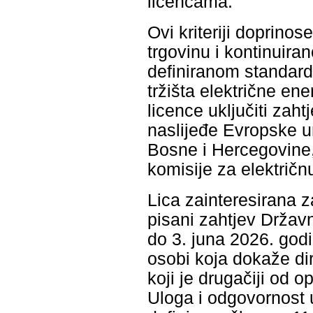
licencama.
Ovi kriteriji doprino
trgovinu i kontinuir
definiranom standardu
tržišta električne en
licence uključiti zah
naslijeđe Evropske un
Bosne i Hercegovine,
komisije za električn
Lica zainteresirana 
pisani zahtjev Državn
do 3. juna 2026. god
osobi koja dokaže di
koji je drugačiji od 
Uloga i odgovornost 