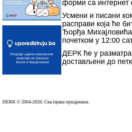
форми са интернет
Усмени и писани ком
расправи која ће би
Ђорђа Михајловића 4
почетком у 12:00 са
ДЕРК ће у разматра
достављени до петка
DERK © 2004-2026. Сва права придржана.