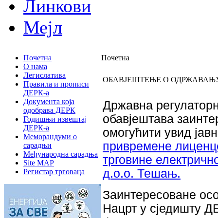
Линкови
Мејл
Почетна
Почетна
О нама
Легислатива
ОБАВЈЕШТЕЊЕ О ОДРЖАВАЊУ
Правила и прописи
ДЕРК-а
Документа која
Државна регулаторн
одобрава ДЕРК
обавјештава заинтер
Годишњи извештај
ДЕРК-а
омогућити увид јав
Меморандуми о
привремене лиценц
сарадњи
Међународна сарадња
трговине електричн
Site MAP
д.о.о. Тешањ.
Регистар трговаца
Заинтересоване ос
Нацрт у сједишту ДЕ