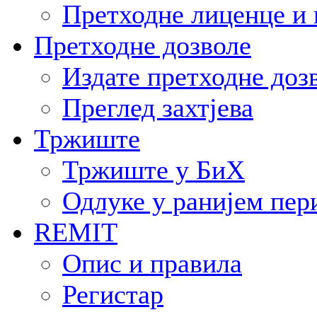
Претходне лиценце и 
Претходне дозволе
Издате претходне доз
Преглед захтјева
Тржиште
Тржиште у БиХ
Одлуке у ранијем пер
REMIT
Опис и правила
Регистар