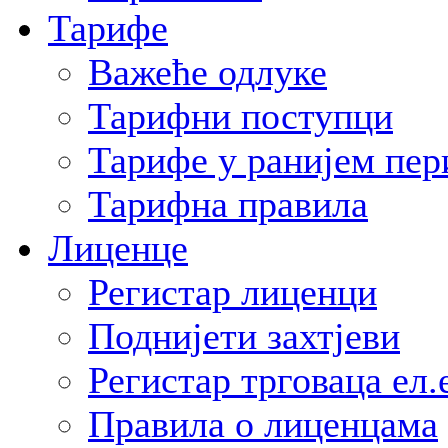
Тарифе
Важеће одлуке
Тарифни поступци
Тарифе у ранијем пер
Тарифна правила
Лиценце
Регистар лиценци
Поднијети захтјеви
Регистар трговаца ел.
Правила о лиценцама