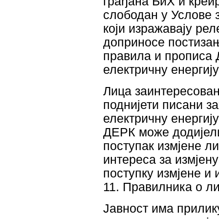
грађана БиХ и креи
слободан у Услове 
који изражавају ре
доприносе постизањ
правила и прописа 
електричну енергију
Лица заинтересован
поднијети писани за
електричну енергију
ДЕРК може додијели
поступак измјене лиц
интереса за измјену
поступку измјене и
11. Правилника о л
Јавност има прилику