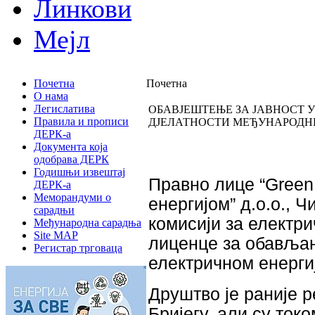
Линкови
Мејл
Почетна
Почетна
О нама
Легислатива
ОБАВЈЕШТЕЊЕ ЗА ЈАВНОСТ 
Правила и прописи
ДЈЕЛАТНОСТИ МЕЂУНАРОДНЕ
ДЕРК-а
Документа која
одобрава ДЕРК
Годишњи извештај
Правно лице “Green
ДЕРК-а
Меморандуми о
енергијом” д.о.о., Ч
сарадњи
комисији за електри
Међународна сарадња
Site MAP
лиценце за обављањ
Регистар трговаца
електричном енерги
Друштво је раније 
Бријегу, али су ток