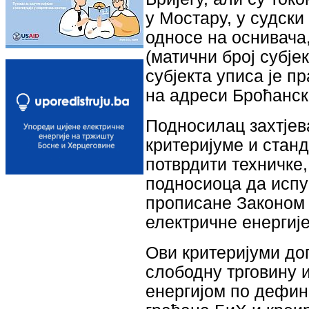
у Мостару, у судски
односе на оснивача
(матични број субје
субјекта уписа је 
на адреси Броћански
Подносилац захтјев
критеријуме и станд
потврдити техничке
подносиоца да испу
прописане Законом 
електричне енергиј
Ови критеријуми до
слободну трговину 
енергијом по дефин