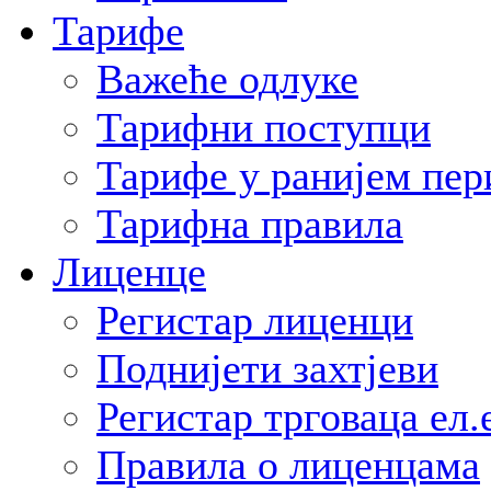
Тарифе
Важеће одлуке
Тарифни поступци
Тарифе у ранијем пер
Тарифна правила
Лиценце
Регистар лиценци
Поднијети захтјеви
Регистар трговаца ел.
Правила о лиценцама