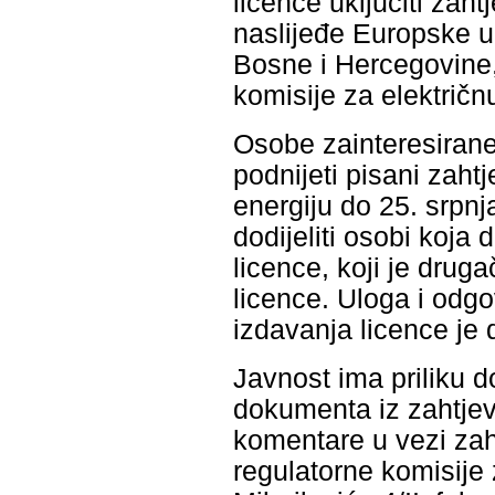
licence uključiti zah
naslijeđe Europske un
Bosne i Hercegovine,
komisije za električn
Osobe zainteresiran
podnijeti pisani zaht
energiju do 25. srp
dodijeliti osobi koja
licence, koji je drug
licence. Uloga i odg
izdavanja licence je 
Javnost ima priliku d
dokumenta iz zahtjev
komentare u vezi zah
regulatorne komisije 