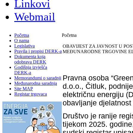
Linkovi
Webmail
Početna
Početna
O nama
Legislativa
OBAVIJEST ZA JAVNOST U PO
Pravila i propisi DERK-a
MEĐUNARODNE TRGOVINE ELE
Dokumenta koja
odobrava DERK
Godišnja izvješća
DERK-a
Pravna osoba “Green
Memorandumi o saradnji
Međunarodna saradnja
d.o.o., Čitluk, podnij
Site MAP
električnu energiju 
Registar trgovaca
obavljanje djelatnos
Društvo je ranije reg
tijekom 2025. godin
sudski registar upis