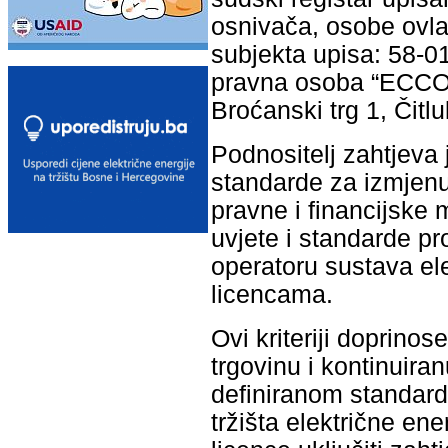
osnivača, osobe ovlaš
subjekta upisa: 58-0
pravna osoba “ECCO
Broćanski trg 1, Čitlu
Podnositelj zahtjeva 
standarde za izmjenu 
pravne i financijske 
uvjete i standarde p
operatoru sustava ele
licencama.
Ovi kriteriji doprino
trgovinu i kontinuir
definiranom standardu
tržišta električne en