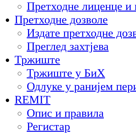
Претходне лиценце и 
Претходне дозволе
Издате претходне доз
Преглед захтјева
Тржиште
Тржиште у БиХ
Одлуке у ранијем пер
REMIT
Опис и правила
Регистар