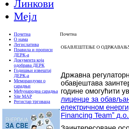
Линкови
Мејл
Почетна
Почетна
О нама
Легислатива
ОБАВЈЕШТЕЊЕ О ОДРЖАВАЊУ 
Правила и прописи
ДЕРК-а
Документа која
одобрава ДЕРК
Годишњи извештај
Државна регулаторн
ДЕРК-а
Меморандуми о
обавјештава заинтер
сарадњи
године омогућити у
Међународна сарадња
Site MAP
лиценце за обављањ
Регистар трговаца
електричном енергиј
Financing Teamˮ д.о.
Заинтересоване ос