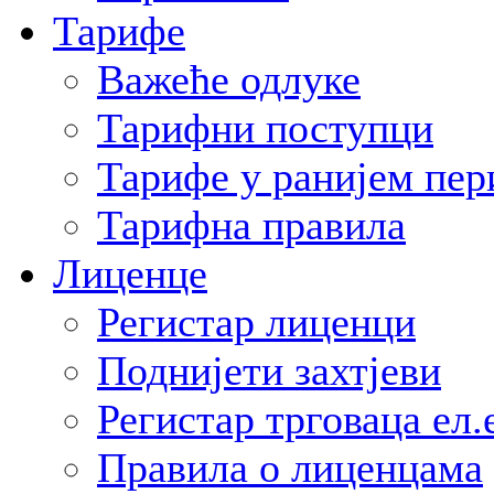
Тарифе
Важеће одлуке
Тарифни поступци
Тарифе у ранијем пер
Тарифна правила
Лиценце
Регистар лиценци
Поднијети захтјеви
Регистар трговаца ел.
Правила о лиценцама