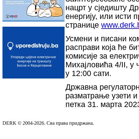
нацрт у сједишту Д
енергију, или исти 
странице
www.derk.
Усмени и писани ком
расправи која ће б
комисије за електри
Михајловића 4/II, у
у 12:00 сати.
Државна регулаторна
разматрање узети и
петка 31. марта 202
DERK © 2004-2026. Сва права придржана.