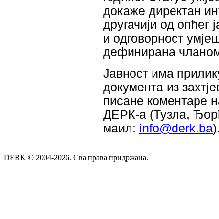
докаже директан инт
другачији од опћег 
и одговорност умје
дефинирана чланом
Јавност има прилику
документа из захтје
писане коментаре н
ДЕРК-а (Тузла, Ђорђ
маил:
info@derk.ba
)
DERK © 2004-2026. Сва права придржана.