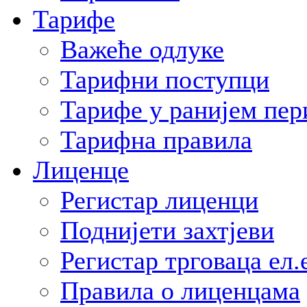
Тарифе
Важеће одлуке
Тарифни поступци
Тарифе у ранијем пер
Тарифна правила
Лиценце
Регистар лиценци
Поднијети захтјеви
Регистар трговаца ел.
Правила о лиценцама