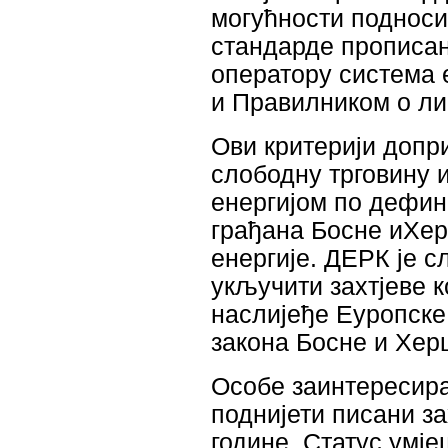
могућности подносит
стандарде прописан
оператору система 
и Правилником о л
Ови критерији допр
слободну трговину 
енергијом по дефин
грађана Босне иХер
енергије. ДЕРК је 
укључити захтјеве 
наслијеђе Еуропске
закона Босне и Хер
Особе заинтересира
поднијети писани за
године. Статус умј