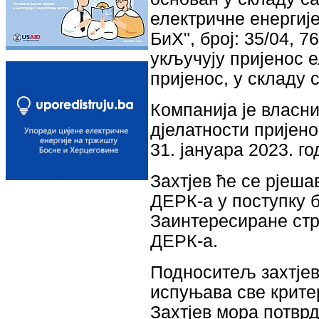
електричне енергиј
БиХ", број: 35/04, 7
укључују пријенос е
пријенос, у складу с
Компанија је власн
дјелатности пријено
31. јануара 2023. го
Захтјев ће се рјеш
ДЕРК-а у поступку 
Заинтересиране стр
ДЕРК-а.
Подноситељ захтјев
испуњава све крите
Захтјев мора потврд