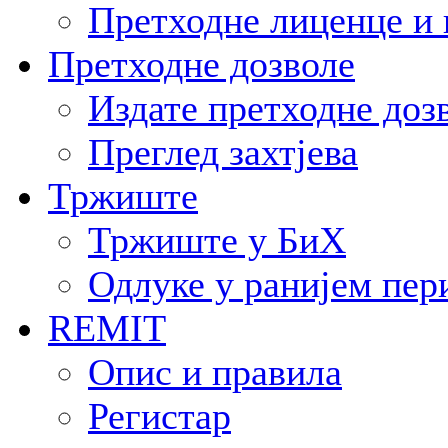
Претходне лиценце и 
Претходне дозволе
Издате претходне доз
Преглед захтјева
Тржиште
Тржиште у БиХ
Одлуке у ранијем пер
REMIT
Опис и правила
Регистар