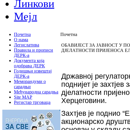
Линкови
Мејл
Почетна
Почетна
О нама
Легислатива
ОБАВИЈЕСТ ЗА ЈАВНОСТ У 
Правила и прописи
ДЈЕЛАТНОСТИ ПРИЈЕНОСА Е
ДЕРК-а
Документа која
одобрава ДЕРК
Годишњи извештај
Државној регулаторн
ДЕРК-а
Меморандуми о
поднијет је захтје
сарадњи
дјелатности пријено
Међународна сарадња
Site MAP
Херцеговини.
Регистар трговаца
Захтјев је поднио “
акционарско друштв
основан у складу с