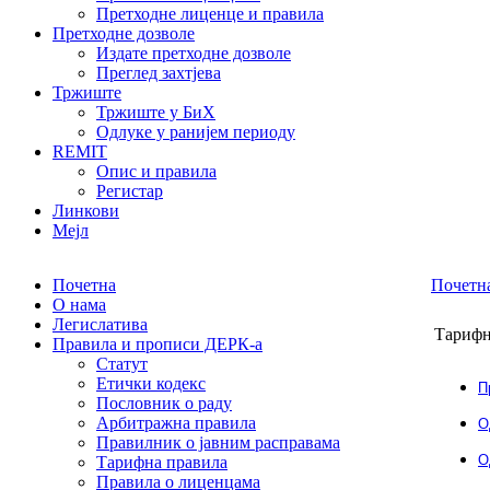
Претходне лиценце и правила
Претходне дозволе
Издате претходне дозволе
Преглед захтјева
Тржиште
Тржиште у БиХ
Одлуке у ранијем периоду
REMIT
Опис и правила
Регистар
Линкови
Мејл
Почетна
Почетн
О нама
Легислатива
Тарифн
Правила и прописи ДЕРК-а
Статут
Етички кодекc
П
Пословник о раду
Арбитражна правила
О
Правилник о јавним расправама
О
Тарифна правила
Правила о лиценцама