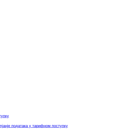
тупку
лјанје података у тарифном поступку