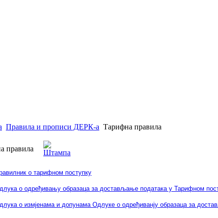
а
Правила и прописи ДЕРК-а
Тарифна правила
а правила
равилник о тарифном поступку
длука о одређивању образаца за достављање података у Тарифном пос
длука о измјенама и допунама Одлуке о одређиванју образаца за достав