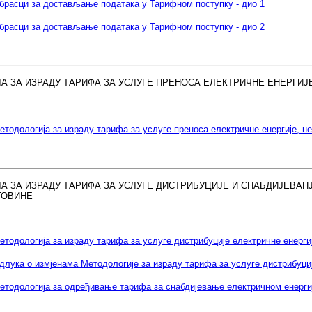
брасци за достављање података у Тарифном поступку - дио 1
брасци за достављање података у Тарифном поступку - дио 2
А ЗА ИЗРАДУ ТАРИФА ЗА УСЛУГЕ ПРЕНОСА ЕЛЕКТРИЧНЕ ЕНЕРГИЈ
етодологијa за израду тарифа за услуге преноса електричне енергије, н
А ЗА ИЗРАДУ ТАРИФА ЗА УСЛУГЕ ДИСТРИБУЦИЈЕ И СНАБДИЈЕВАН
ГОВИНЕ
етодологија за израду тарифа за услуге дистрибуције електричне енерги
длука о измјенама Методологије за израду тарифа за услуге дистрибуци
етодологија за одређивање тарифа за снабдијевање електричном енергиј