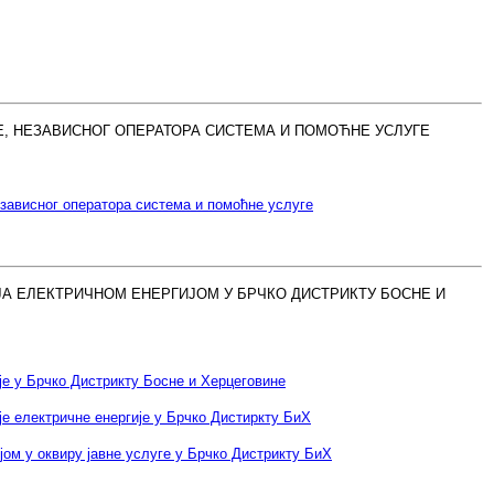
Е, НЕЗАВИСНОГ ОПЕРАТОРА СИСТЕМА И ПОМОЋНЕ УСЛУГЕ
езависног оператора система и помоћне услуге
ЈА ЕЛЕКТРИЧНОМ ЕНЕРГИЈОМ У БРЧКО ДИСТРИКТУ БОСНЕ И
је у Брчко Дистрикту Босне и Херцеговине
је електричне енергије у Брчко Дистиркту БиХ
ом у оквиру јавне услуге у Брчко Дистрикту БиХ