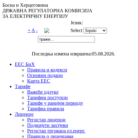
Босна и Херцеговина
ДРЖАВНА РЕГУЛАТОРНА КОМИСИЈА
ЗА ЕЛЕКТРИЧНУ ЕНЕРГИЈУ
Језик:
+
A
-
Select
Последња измена извршена:05.08.2026.
ЕЕС БиХ
Правила и кодекси
Основни подаци
Карта ЕЕС
Тарифе
Важеће одлуке
Тарифни поступци
Тарифе у ранијем периоду
Тарифна правила
Лиценце
Регистар лиценци
Поднијети захтјеви
Регистар трговаца ел.eнерг.
Правила о лиценцама