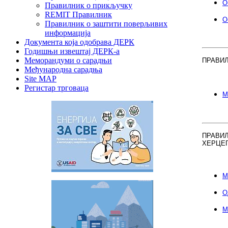
О
Правилник о прикључку
REMIT Правилник
О
Правилник о заштити поверљивих
информација
Документа која одобрава ДЕРК
Годишњи извештај ДЕРК-а
Меморандуми о сарадњи
ПРАВИЛ
Међународна сарадња
Site MAP
Регистар трговаца
М
ПРАВИЛ
ХЕРЦЕ
М
О
М