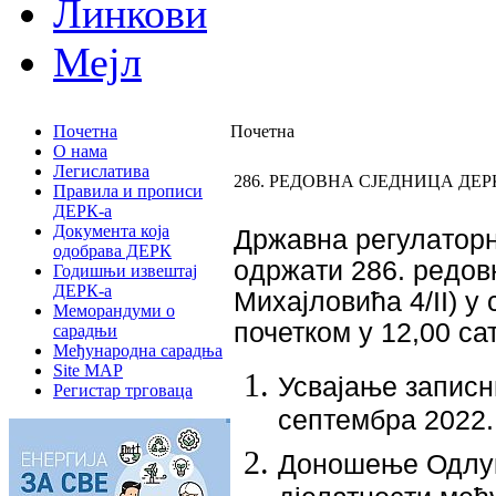
Линкови
Мејл
Почетна
Почетна
О нама
Легислатива
286. РЕДОВНА СЈЕДНИЦА ДЕР
Правила и прописи
ДЕРК-а
Документа која
Држaвнa рeгулaтoрн
одобрава ДЕРК
oдржaти 286. рeдoв
Годишњи извештај
ДЕРК-а
Mихajлoвићa 4/II) у 
Меморандуми о
почетком у 12,00 с
сарадњи
Међународна сарадња
Site MAP
Усвајање записн
Регистар трговаца
септембра 2022.
Доношење Одлук