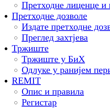
Претходне лиценце и 
Претходне дозволе
Издате претходне доз
Преглед захтјева
Тржиште
Тржиште у БиХ
Одлуке у ранијем пер
REMIT
Опис и правила
Регистар