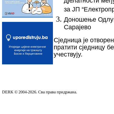
дјелатности међ
за ЈП “Електроп
Доношење Одлуке
Сарајево
Сjeдницa je oтвoрeн
прaтити сjeдницу б
учeствуjу.
DERK © 2004-2026. Сва права придржана.