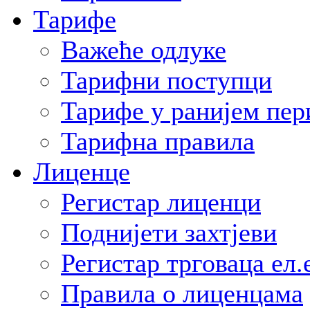
Тарифе
Важеће одлуке
Тарифни поступци
Тарифе у ранијем пер
Тарифна правила
Лиценце
Регистар лиценци
Поднијети захтјеви
Регистар трговаца ел.
Правила о лиценцама