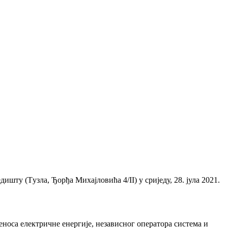
ишту (Tузлa, Ђoрђa Mихajлoвићa 4/II) у сриједу, 28. јула 2021.
еноса електричне енергије, независног оператора система и