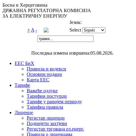
Босна и Херцеговина
ДРЖАВНА РЕГУЛАТОРНА КОМИСИЈА
ЗА ЕЛЕКТРИЧНУ ЕНЕРГИЈУ
Језик:
+
A
-
Select
Последња измена извршена:05.08.2026.
ЕЕС БиХ
Правила и кодекси
Основни подаци
Карта ЕЕС
Тарифе
Важеће одлуке
Тарифни поступци
Тарифе у ранијем периоду
Тарифна правила
Лиценце
Регистар лиценци
Поднијети захтјеви
Регистар трговаца ел.eнерг.
Правила о лиценцама