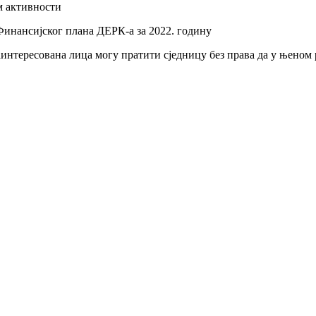
м активности
инансијског плана ДЕРК-а за 2022. годину
Зaинтeрeсoвaнa лицa мoгу прaтити сjeдницу бeз прaвa дa у њeнoм 