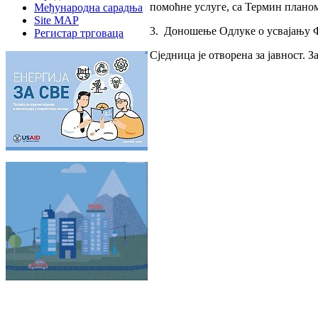
помоћне услуге, са Термин плано
Међународна сарадња
Site MAP
3. Доношење Одлуке о усвајању Ф
Регистар трговаца
Сjeдницa je oтвoрeнa зa jaвнoст. 