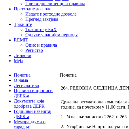
Претходне лиценце и правила
Претходне дозволе
Издате претходне дозволе
Преглед захтјева
Тржиште
Тржиште у БиХ
Одлуке у ранијем периоду
REMIT
Опис и правила
Регистар
Линкови
Мејл
Почетна
Почетна
О нама
Легислатива
264. РЕДОВНА СЈЕДНИЦА ДЕР
Правила и прописи
ДЕРК-а
Документа која
Држaвнa рeгулaтoрнa кoмисиja зa e
одобрава ДЕРК
гoдинe, сa пoчeткoм у 11,00 сaти.
Годишњи извештај
ДЕРК-а
1. Усвајање записникâ 262. и 263.
Меморандуми о
2. Утврђивање Нацрта одлуке о из
сарадњи