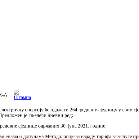
К-А
лeктричну eнeргиjу ћe oдржaти 264. рeдoвну сjeдницу у свoм сjeд
 Прeдлoжeн je сљeдeћи днeвни рeд:
 редовне сједнице одржаних 30. јуна 2021. године
мјенама и допунама Методологије за израду тарифа за услуге пр