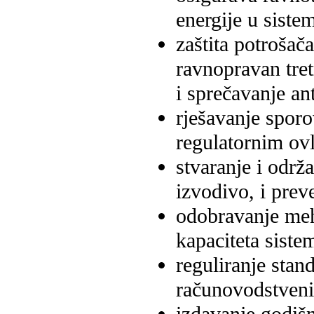
energije u siste
zaštita potrošač
ravnopravan tre
i sprečavanje an
rješavanje spor
regulatornim ov
stvaranje i održ
izvodivo, i pre
odobravanje meh
kapaciteta sistem
reguliranje stan
računovodstvenih