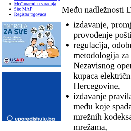
Međunarodna saradnja
Među nadležnosti 
Site MAP
Registar trgovaca
izdavanje, promj
provođenje poštiv
regulacija, odobr
metodologija za
Nezavisnog oper
kupaca električn
Hercegovine,
izdavanje pravil
među koje spada i
mrežnih kodeksa,
mrežama,