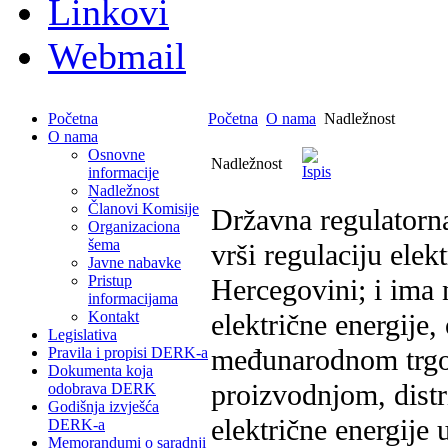
Linkovi
Webmail
Početna
Početna
O nama
Nadležnost
O nama
Osnovne
Nadležnost
informacije
Nadležnost
Članovi Komisije
Državna regulatorn
Organizaciona
šema
vrši regulaciju elek
Javne nabavke
Pristup
Hercegovini; i ima 
informacijama
Kontakt
električne energije
Legislativa
međunarodnom trgov
Pravila i propisi DERK-a
Dokumenta koja
proizvodnjom, dist
odobrava DERK
Godišnja izvješća
električne energije
DERK-a
Memorandumi o saradnji