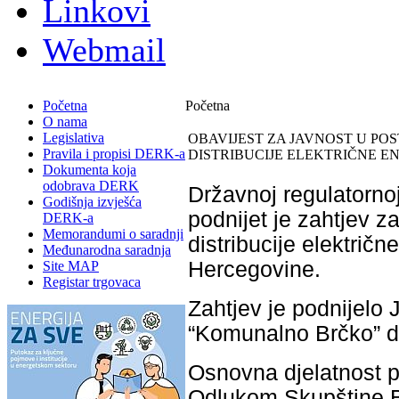
Linkovi
Webmail
Početna
Početna
O nama
Legislativa
OBAVIJEST ZA JAVNOST U PO
Pravila i propisi DERK-a
DISTRIBUCIJE ELEKTRIČNE E
Dokumenta koja
odobrava DERK
Državnoj regulatornoj
Godišnja izvješća
podnijet je zahtjev z
DERK-a
Memorandumi o saradnji
distribucije električn
Međunarodna saradnja
Hercegovine.
Site MAP
Registar trgovaca
Zahtjev je podnijelo
“Komunalno Brčko” d.
Osnovna djelatnost 
Odlukom Skupštine Br