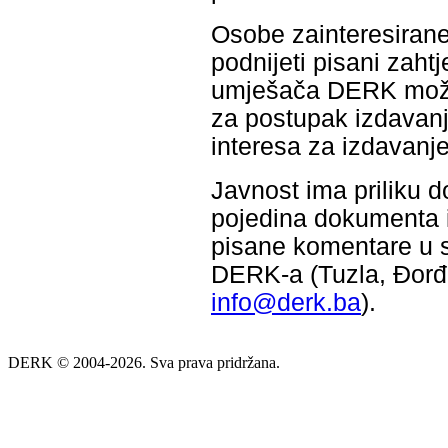
Osobe zainteresiran
podnijeti pisani zah
umješača DERK može d
za postupak izdavanja
interesa za izdavanje
Javnost ima priliku d
pojedina dokumenta iz
pisane komentare u 
DERK-a (Tuzla, Đorđa
info@derk.ba
).
DERK © 2004-2026. Sva prava pridržana.