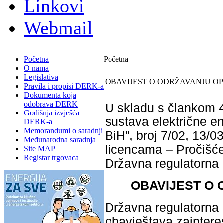
Linkovi
Webmail
Početna
Početna
O nama
Legislativa
OBAVIJEST O ODRŽAVANJU OP
Pravila i propisi DERK-a
Dokumenta koja
odobrava DERK
U skladu s člankom 4
Godišnja izvješća
sustava električne en
DERK-a
Memorandumi o saradnji
BiH”, broj 7/02, 13/03
Međunarodna saradnja
licencama – Pročišćen
Site MAP
Registar trgovaca
Državna regulatorna k
OBAVIJEST O
Državna regulatorna 
obavještava zaintere