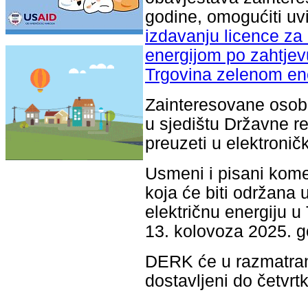
godine, omogućiti uv
izdavanju licence za
energijom po zahtje
Trgovina zelenom ener
Zainteresovane osobe
u sjedištu Državne reg
preuzeti u elektroničk
Usmeni i pisani kome
koja će biti održana 
električnu energiju u 
13. kolovoza 2025. g
DERK će u razmatranj
dostavljeni do četvrt