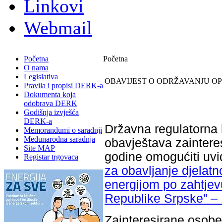
Linkovi
Webmail
Početna
Početna
O nama
Legislativa
OBAVIJEST O ODRŽAVANJU OP
Pravila i propisi DERK-a
Dokumenta koja
odobrava DERK
Godišnja izvješća
DERK-a
Državna regulatorna 
Memorandumi o saradnji
Međunarodna saradnja
obavještava zaintere
Site MAP
godine omogućiti uvi
Registar trgovaca
za obavljanje djelat
energijom po zahtjev
Republike Srpske” ‒ 
Zainteresirane osobe