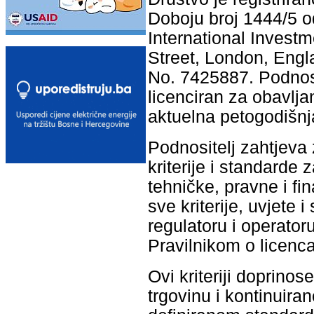
Doboju broj 1444/5 o
International Investm
Street, London, En
No. 7425887. Podnosi
licenciran za obavlja
aktuelna petogodišnja
Podnositelj zahtjeva
kriterije i standarde 
tehničke, pravne i fi
sve kriterije, uvjete
regulatoru i operator
Pravilnikom o licenc
Ovi kriteriji doprino
trgovinu i kontinuir