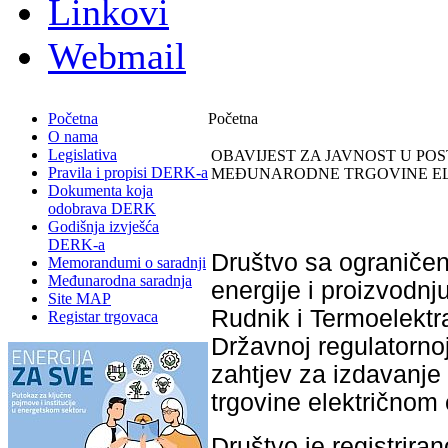
Linkovi
Webmail
Početna
Početna
O nama
Legislativa
OBAVIJEST ZA JAVNOST U PO
Pravila i propisi DERK-a
MEĐUNARODNE TRGOVINE E
Dokumenta koja
odobrava DERK
Godišnja izvješća
DERK-a
Društvo sa ograniče
Memorandumi o saradnji
Međunarodna saradnja
energije i proizvodnj
Site MAP
Rudnik i Termoelektra
Registar trgovaca
Državnoj regulatornoj
zahtjev za izdavanje
trgovine električnom
Društvo je registrir