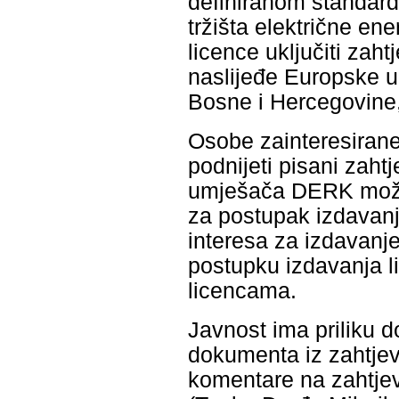
definiranom standardu
tržišta električne en
licence uključiti zah
naslijeđe Europske un
Bosne i Hercegovine,
Osobe zainteresiran
podnijeti pisani zaht
umješača DERK može d
za postupak izdavanja
interesa za izdavanj
postupku izdavanja li
licencama.
Javnost ima priliku d
dokumenta iz zahtjev
komentare na zahtje