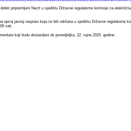
ti pripremljeni Nacrt u sjedištu Državne regulatorne komisije za električnu ene
 općoj javnoj raspravi koja će biti održana u sjedištu Državne regulatorne komi
00 sati.
entare koji budu dostavljeni do ponedjeljka, 22. rujna 2025. godine.