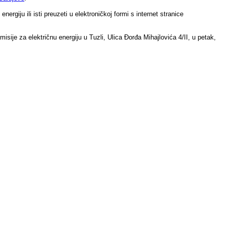
rgiju ili isti preuzeti u elektroničkoj formi s internet stranice
sije za električnu energiju u Tuzli, Ulica Đorđa Mihajlovića 4/II, u petak,