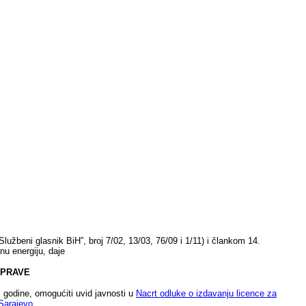
lužbeni glasnik BiH”, broj 7/02, 13/03, 76/09 i 1/11) i člankom 14.
čnu energiju, daje
SPRAVE
 godine, omogućiti uvid javnosti u
Nacrt odluke o izdavanju licence za
Sarajevo
.