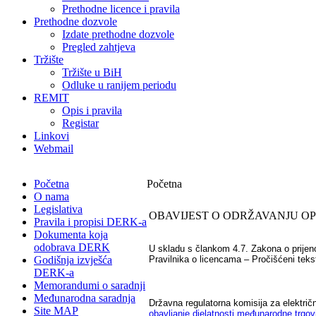
Prethodne licence i pravila
Prethodne dozvole
Izdate prethodne dozvole
Pregled zahtjeva
Tržište
Tržište u BiH
Odluke u ranijem periodu
REMIT
Opis i pravila
Registar
Linkovi
Webmail
Početna
Početna
O nama
Legislativa
OBAVIJEST O ODRŽAVANJU OP
Pravila i propisi DERK-a
Dokumenta koja
odobrava DERK
U skladu s člankom 4.7. Zakona o prijenos
Godišnja izvješća
Pravilnika o licencama – Pročišćeni tekst
DERK-a
Memorandumi o saradnji
Međunarodna saradnja
Državna regulatorna komisija za električ
Site MAP
obavljanje djelatnosti međunarodne trgo