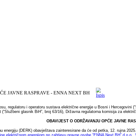
ĆE JAVNE RASPRAVE - ENNA NEXT BH
u, regulatoru i operatoru sustava električne energije u Bosni i Hercegovini (“S
 (“Službeni glasnik BiH”, broj 63/16), Državna regulatorna komisija za elektri
OBAVIJEST O ODRŽAVANJU OPĆE JAVNE RA
nu energiju (DERK) obavještava zainteresirane da će od petka, 12. rujna 2025.
vine električnom energijom po zahtjevu pravne osobe “ENNA Next BH” d.o.o., 