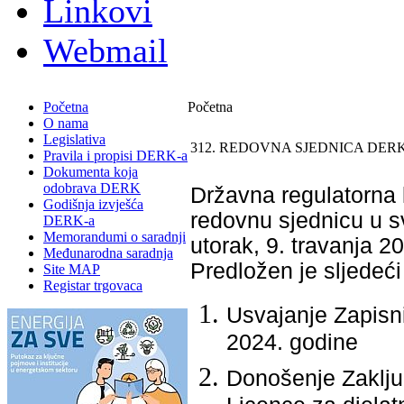
Linkovi
Webmail
Početna
Početna
O nama
Legislativa
312. REDOVNA SJEDNICA DERK
Pravila i propisi DERK-a
Dokumenta koja
odobrava DERK
Državna regulatorna k
Godišnja izvješća
redovnu sjednicu u sv
DERK-a
Memorandumi o saradnji
utorak, 9. travanja 2
Međunarodna saradnja
Predložen je slјedeći
Site MAP
Registar trgovaca
Usvajanje Zapisn
2024. godine
Donošenje Zaključ