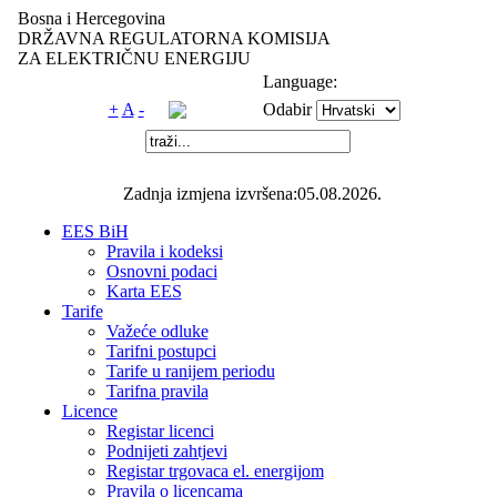
Bosna i Hercegovina
DRŽAVNA REGULATORNA KOMISIJA
ZA ELEKTRIČNU ENERGIJU
Language:
+
A
-
Odabir
Zadnja izmjena izvršena:05.08.2026.
EES BiH
Pravila i kodeksi
Osnovni podaci
Karta EES
Tarife
Važeće odluke
Tarifni postupci
Tarife u ranijem periodu
Tarifna pravila
Licence
Registar licenci
Podnijeti zahtjevi
Registar trgovaca el. energijom
Pravila o licencama