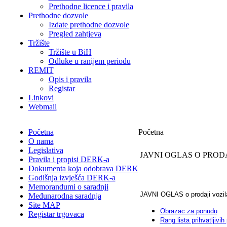
Prethodne licence i pravila
Prethodne dozvole
Izdate prethodne dozvole
Pregled zahtjeva
Tržište
Tržište u BiH
Odluke u ranijem periodu
REMIT
Opis i pravila
Registar
Linkovi
Webmail
Početna
Početna
O nama
Legislativa
JAVNI OGLAS O PROD
Pravila i propisi DERK-a
Dokumenta koja odobrava DERK
Godišnja izvješća DERK-a
Memorandumi o saradnji
JAVNI OGLAS o prodaji vozila
Međunarodna saradnja
Site MAP
Obrazac za ponudu
Registar trgovaca
Rang lista prihvatljivi