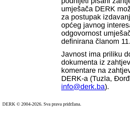
podnijeti pisani zah
umješača DERK može d
za postupak izdavanja
općeg javnog interes
odgovornost umješač
definirana članom 11
Javnost ima priliku d
dokumenta iz zahtjev
komentare na zahtjev
DERK-a (Tuzla, Đorđa
info@derk.ba
).
DERK © 2004-2026. Sva prava pridržana.