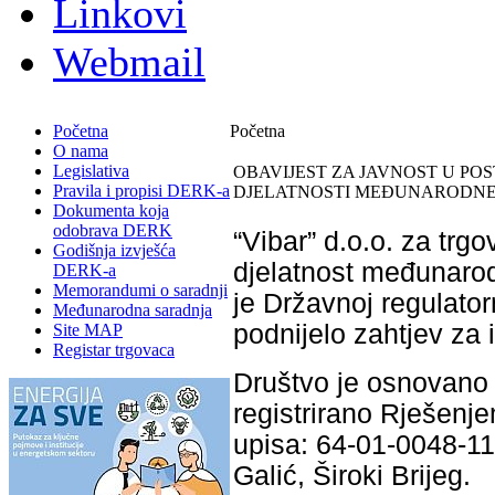
Linkovi
Webmail
Početna
Početna
O nama
Legislativa
OBAVIJEST ZA JAVNOST U PO
Pravila i propisi DERK-a
DJELATNOSTI MEĐUNARODNE
Dokumenta koja
odobrava DERK
“Vibar” d.o.o. za trgo
Godišnja izvješća
djelatnost međunarod
DERK-a
Memorandumi o saradnji
je Državnoj regulator
Međunarodna saradnja
podnijelo zahtjev za
Site MAP
Registar trgovaca
Društvo je osnovano 
registrirano Rješenj
upisa: 64-01-0048-11,
Galić, Široki Brijeg.