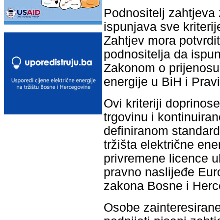
Podnositelj zahtjeva
ispunjava sve kriteri
Zahtjev mora potvrdit
podnositelja da ispun
Zakonom o prijenosu,
energije u BiH i Prav
Ovi kriteriji doprino
trgovinu i kontinuir
definiranom standardu
tržišta električne en
privremene licence uk
pravno naslijeđe Euro
zakona Bosne i Herce
Osobe zainteresiran