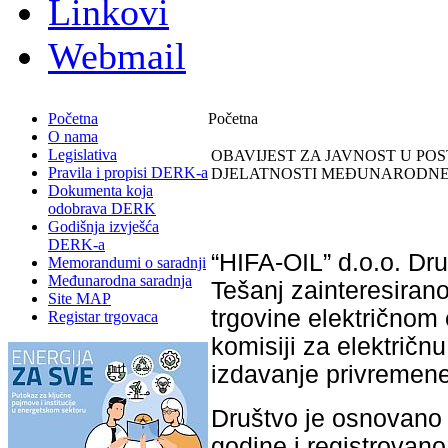
Linkovi
Webmail
Početna
Početna
O nama
Legislativa
OBAVIJEST ZA JAVNOST U PO
Pravila i propisi DERK-a
DJELATNOSTI MEĐUNARODNE
Dokumenta koja
odobrava DERK
Godišnja izvješća
DERK-a
“HIFA-OIL” d.o.o. Dru
Memorandumi o saradnji
Međunarodna saradnja
Tešanj zainteresiran
Site MAP
trgovine električnom
Registar trgovaca
komisiji za električn
izdavanje privremene
Društvo je osnovano 
godine i registrovan