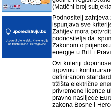
(Matični broj subjekta
Podnositelj zahtjeva
ispunjava sve kriteri
Zahtjev mora potvrdit
podnositelja da ispun
Zakonom o prijenosu,
energije u BiH i Prav
Ovi kriteriji doprino
trgovinu i kontinuir
definiranom standardu
tržišta električne en
privremene licence uk
pravno naslijeđe Euro
zakona Bosne i Herce