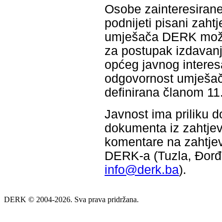
Osobe zainteresiran
podnijeti pisani zaht
umješača DERK može d
za postupak izdavanja
općeg javnog interes
odgovornost umješač
definirana članom 11
Javnost ima priliku d
dokumenta iz zahtjev
komentare na zahtjev
DERK-a (Tuzla, Đorđa
info@derk.ba
).
DERK © 2004-2026. Sva prava pridržana.