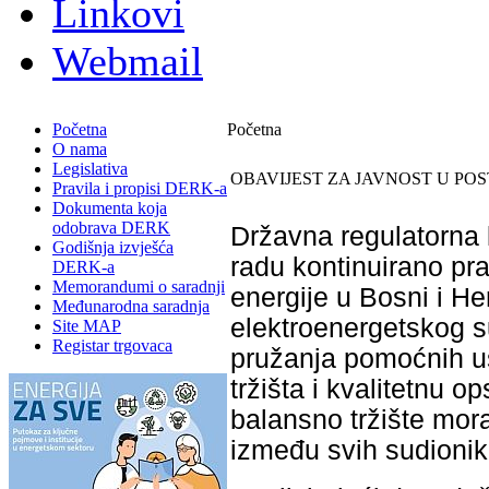
Linkovi
Webmail
Početna
Početna
O nama
Legislativa
OBAVIJEST ZA JAVNOST U PO
Pravila i propisi DERK-a
Dokumenta koja
odobrava DERK
Državna regulatorna 
Godišnja izvješća
radu kontinuirano prat
DERK-a
Memorandumi o saradnji
energije u Bosni i He
Međunarodna saradnja
elektroenergetskog s
Site MAP
Registar trgovaca
pružanja pomoćnih usl
tržišta i kvalitetnu 
balansno tržište mor
između svih sudionika