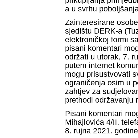
prikupljanja primjedb
a u svrhu poboljšanja
Zainteresirane osobe
sjedištu DERK-a (Tuzla
elektroničkoj formi s
pisani komentari mogu
održati u utorak, 7. 
putem internet komun
mogu prisustvovati s
ograničenja osim u po
zahtjev za sudjelova
prethodi održavanju 
Pisani komentari mog
Mihajlovića 4/II, tel
8. rujna 2021. godine