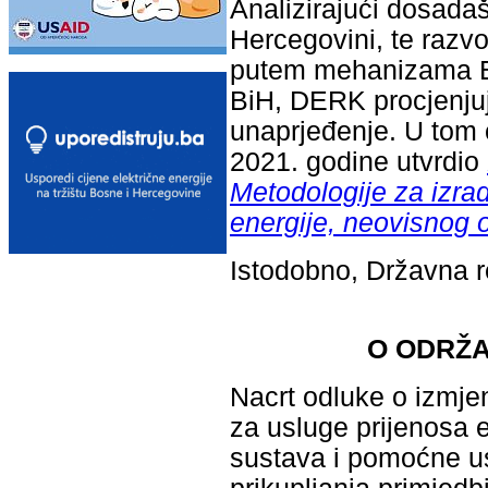
Analizirajući dosadaš
Hercegovini, te razvo
putem mehanizama En
BiH, DERK procjenjuj
unaprjeđenje. U tom c
2021. godine utvrdio
Metodologije za izrad
energije, neovisnog 
Istodobno, Državna re
O ODRŽA
Nacrt odluke o izmje
za usluge prijenosa e
sustava i pomoćne usl