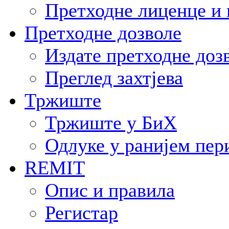
Претходне лиценце и 
Претходне дозволе
Издате претходне доз
Преглед захтјева
Тржиште
Тржиште у БиХ
Одлуке у ранијем пер
REMIT
Опис и правила
Регистар