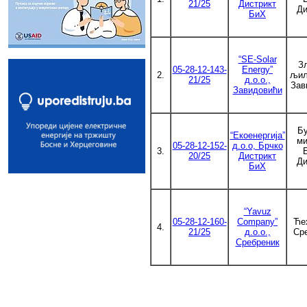
21/25
Дистрикт
Ди
БиХ
“SE-Solar
З
05-28-12-143-
Energy”
2.
љиљ
21/25
д.о.о.,
Зав
Завидовићи
Б
“Екоенергија”
ми
05-28-12-152-
д.о.о, Брчко
3.
20/25
Дистрикт
Ди
БиХ
“Yavuz
05-28-12-160-
Company”
Ћех
4.
21/25
д.о.о.,
Ср
Сребреник