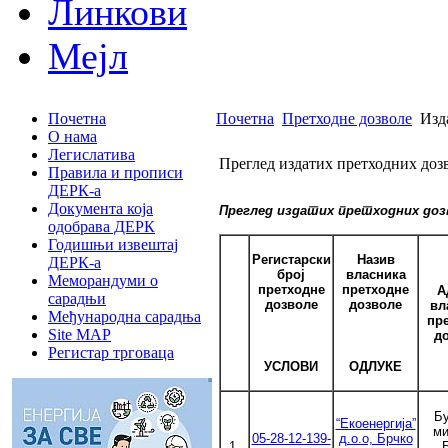
Линкови
Мејл
Почетна
Почетна
Претходне дозволе
Изда
О нама
Легислатива
Преглед издатих претходних доз
Правила и прописи
ДЕРК-а
Документа која
Преглед издатих претходних дозв
одобрава ДЕРК
Годишњи извештај
Регистарски
Назив
ДЕРК-а
број
власника
Меморандуми о
претходне
претходне
А
сарадњи
дозволе
дозволе
вл
Међународна сарадња
пр
Site MAP
д
Регистар трговаца
УСЛОВИ
ОДЛУКЕ
Б
“Екоенергија”
ми
05-28-12-139-
д.о.о, Брчко
1.