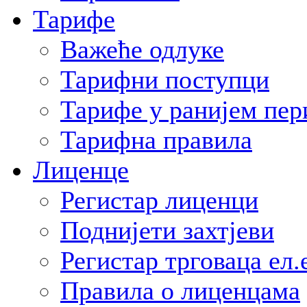
Тарифе
Важеће одлуке
Тарифни поступци
Тарифе у ранијем пер
Тарифна правила
Лиценце
Регистар лиценци
Поднијети захтјеви
Регистар трговаца ел.
Правила о лиценцама